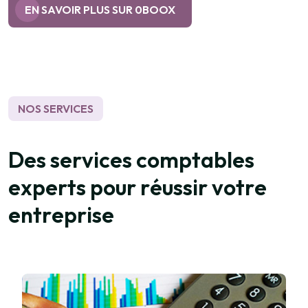
EN SAVOIR PLUS SUR 0BOOX
NOS SERVICES
D
e
s
s
e
r
v
i
c
e
s
c
o
m
p
t
a
b
l
e
s
e
x
p
e
r
t
s
p
o
u
r
r
é
u
s
s
i
r
v
o
t
r
e
e
n
t
r
e
p
r
i
s
e