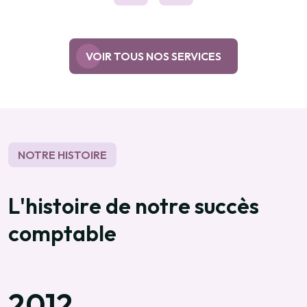
VOIR TOUS NOS SERVICES
NOTRE HISTOIRE
L
'
h
i
s
t
o
i
r
e
d
e
n
o
t
r
e
s
u
c
c
è
s
c
o
m
p
t
a
b
l
e
2014