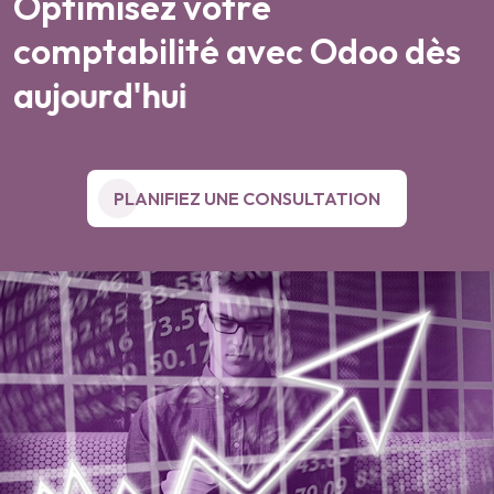
O
p
t
i
m
i
s
e
z
v
o
t
r
e
c
o
m
p
t
a
b
i
l
i
t
é
a
v
e
c
O
d
o
o
d
è
s
a
u
j
o
u
r
d
'
h
u
i
PLANIFIEZ UNE CONSULTATION