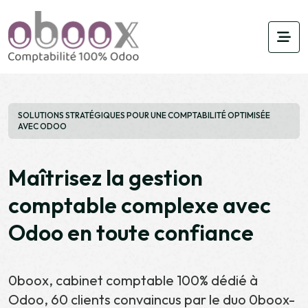
SOLUTIONS STRATÉGIQUES POUR UNE COMPTABILITÉ OPTIMISÉE
AVEC ODOO
M
a
î
t
r
i
s
e
z
l
a
g
e
s
t
i
o
n
c
o
m
p
t
a
b
l
e
c
o
m
p
l
e
x
e
a
v
e
c
O
d
o
o
e
n
t
o
u
t
e
c
o
n
f
i
a
n
c
e
0boox, cabinet comptable 100% dédié à
Odoo, 60 clients convaincus par le duo 0boox-