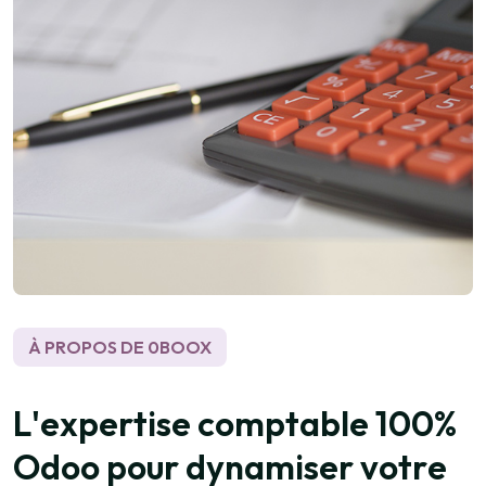
À PROPOS DE 0BOOX
L
'
e
x
p
e
r
t
i
s
e
c
o
m
p
t
a
b
l
e
1
0
0
%
O
d
o
o
p
o
u
r
d
y
n
a
m
i
s
e
r
v
o
t
r
e