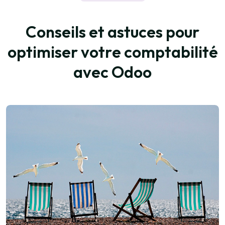
C
o
n
s
e
i
l
s
e
t
a
s
t
u
c
e
s
p
o
u
r
o
p
t
i
m
i
s
e
r
v
o
t
r
e
c
o
m
p
t
a
b
i
l
i
t
é
a
v
e
c
O
d
o
o